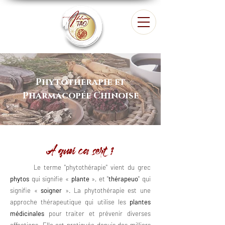
Phytotherapie et
Pharmacopée Chinoise
A quoi ça sert ?
Le terme "phytothérapie" vient du grec
phytos
qui signifie «
plante
», et "
thérapeuo
" qui
signifie «
soigner
». La phytothérapie est une
approche thérapeutique qui utilise les
plantes
médicinales
pour traiter et prévenir diverses